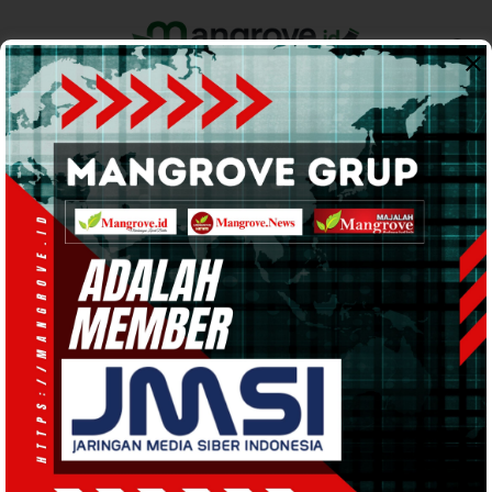
Home
Pemerintahan
Ekonomi & Bisnis
Info Tanah Papua
Support by
POLITIK
· 23 Okt 2024
17:40
WIB
·
waktu baca 1 menit
KKST PBD Pastikan ARUS Dapat
Dukungan 80 Persen Suara di Pilgub
2024