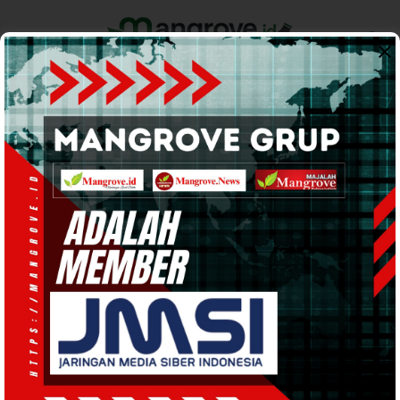
Home
Pemerintahan
Ekonomi & Bisnis
Info Tanah Papua
Support by
POLITIK
· 6 Nov 2024
15:49
WIB
·
waktu baca 1 menit
Ketua DPW Nasdem PBD Bakar
Semangat Ribuan Simpatisan SAKO