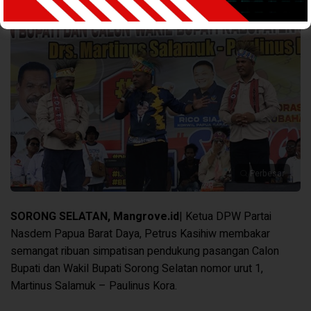
Perbesar
SORONG SELATAN, Mangrove.id
| Ketua DPW Partai
Nasdem Papua Barat Daya, Petrus Kasihiw membakar
semangat ribuan simpatisan pendukung pasangan Calon
Bupati dan Wakil Bupati Sorong Selatan nomor urut 1,
Martinus Salamuk – Paulinus Kora.