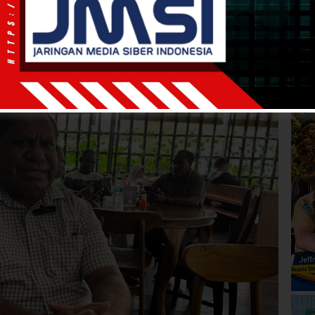
u baca 1 menit
h Tidak Relevan, Ketua
 Baik ‘Jual’ Visi Misi