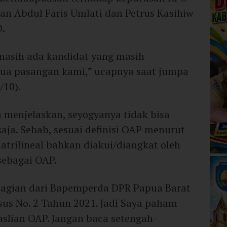
n Abdul Faris Umlati dan Petrus Kasihiw
D.
 masih ada kandidat yang masih
ua pasangan kami,” ucapnya saat jumpa
/10).
a menjelaskan, seyogyanya tidak bisa
saja. Sebab, sesuai definisi OAP menurut
matrilineal bahkan diakui/diangkat oleh
 sebagai OAP.
bagian dari Bapemperda DPR Papua Barat
us No. 2 Tahun 2021. Jadi Saya paham
easlian OAP. Jangan baca setengah-