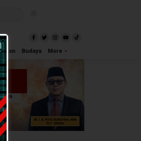
idikan
Budaya
More