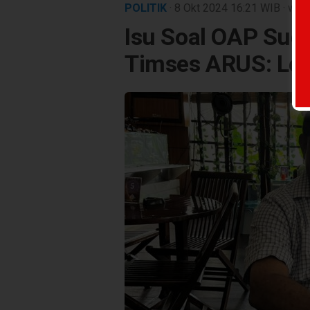
POLITIK
· 8 Okt 2024
16:21
WIB
·
wakt
Isu Soal OAP Suda
Timses ARUS: Lebih