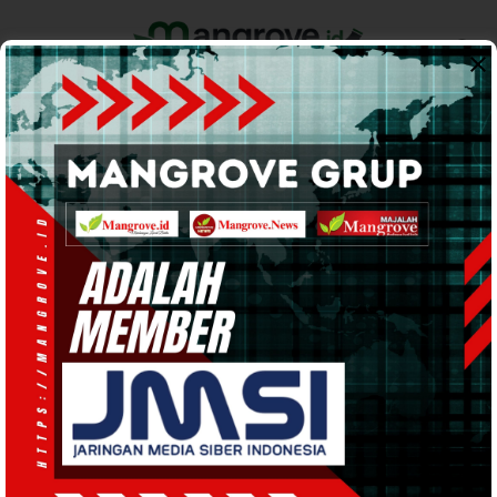
Home
Pemerintahan
Ekonomi & Bisnis
Info Tanah Papua
Support by
BERITA DAERAH
· 25 Agu 2023
08:31
WIB
·
waktu baca 1 menit
Eksistensi Agama Keluarga di Kampung
Mamuranu