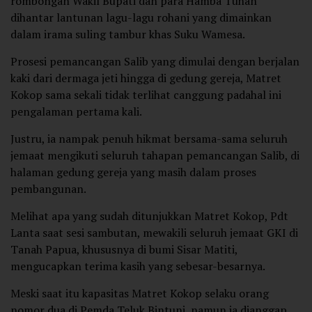
rombongan Wakil Bupati dan para Hamba Tuhan
dihantar lantunan lagu-lagu rohani yang dimainkan
dalam irama suling tambur khas Suku Wamesa.
Prosesi pemancangan Salib yang dimulai dengan berjalan
kaki dari dermaga jeti hingga di gedung gereja, Matret
Kokop sama sekali tidak terlihat canggung padahal ini
pengalaman pertama kali.
Justru, ia nampak penuh hikmat bersama-sama seluruh
jemaat mengikuti seluruh tahapan pemancangan Salib, di
halaman gedung gereja yang masih dalam proses
pembangunan.
Melihat apa yang sudah ditunjukkan Matret Kokop, Pdt
Lanta saat sesi sambutan, mewakili seluruh jemaat GKI di
Tanah Papua, khususnya di bumi Sisar Matiti,
mengucapkan terima kasih yang sebesar-besarnya.
Meski saat itu kapasitas Matret Kokop selaku orang
nomor dua di Pemda Teluk Bintuni, namun ia dianggap