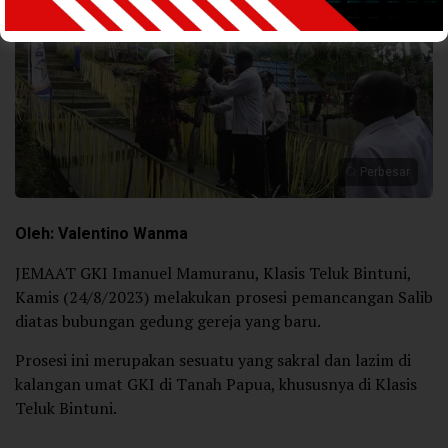
Perbesar
Oleh: Valentino Wanma
JEMAAT GKI Imanuel Mamuranu, Klasis Teluk Bintuni,
Kamis (24/8/2023) melakukan prosesi pemancangan Salib
diatas bubungan gedung gereja yang baru.
Prosesi ini merupakan sesuatu yang sakral dan lazim di
kalangan umat GKI di Tanah Papua, khususnya di Klasis
Teluk Bintuni.