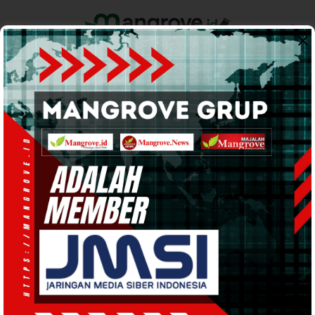
Home
Pemerintahan
Ekonomi & Bisnis
Info Tanah Papua
Support by
POLITIK
· 8 Agu 2024
07:34
WIB
·
waktu baca 1 menit
Duet Politisi-Birokrat, DAMAI Klaim
Bukan Perkara Sulit Membangun
Daerah