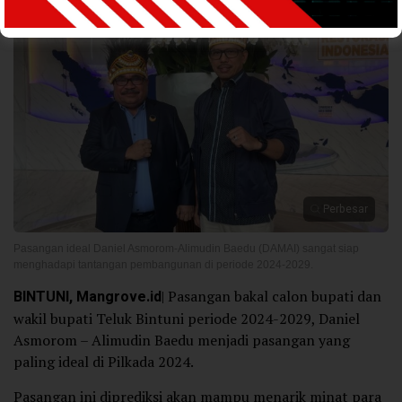
Perbesar
Pasangan ideal Daniel Asmorom-Alimudin Baedu (DAMAI) sangat siap
menghadapi tantangan pembangunan di periode 2024-2029.
BINTUNI, Mangrove.id
| Pasangan bakal calon bupati dan
wakil bupati Teluk Bintuni periode 2024-2029, Daniel
Asmorom – Alimudin Baedu menjadi pasangan yang
paling ideal di Pilkada 2024.
Pasangan ini diprediksi akan mampu menarik minat para