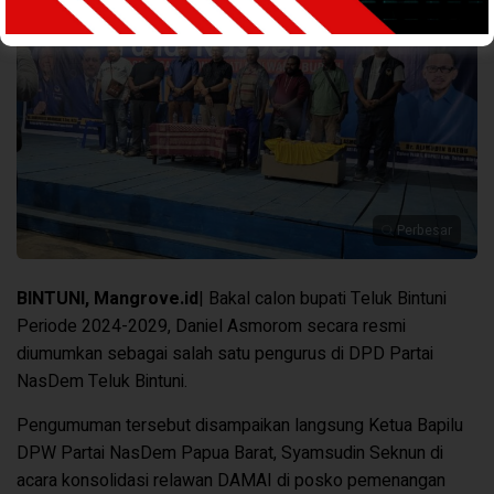
Perbesar
BINTUNI, Mangrove.id
| Bakal calon bupati Teluk Bintuni
Periode 2024-2029, Daniel Asmorom secara resmi
diumumkan sebagai salah satu pengurus di DPD Partai
NasDem Teluk Bintuni.
Pengumuman tersebut disampaikan langsung Ketua Bapilu
DPW Partai NasDem Papua Barat, Syamsudin Seknun di
acara konsolidasi relawan DAMAI di posko pemenangan