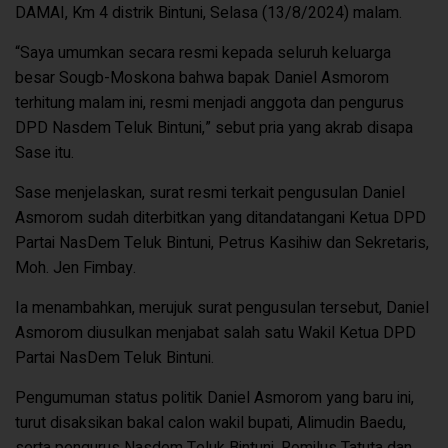
DAMAI, Km 4 distrik Bintuni, Selasa (13/8/2024) malam.
“Saya umumkan secara resmi kepada seluruh keluarga
besar Sougb-Moskona bahwa bapak Daniel Asmorom
terhitung malam ini, resmi menjadi anggota dan pengurus
DPD Nasdem Teluk Bintuni,” sebut pria yang akrab disapa
Sase itu.
Sase menjelaskan, surat resmi terkait pengusulan Daniel
Asmorom sudah diterbitkan yang ditandatangani Ketua DPD
Partai NasDem Teluk Bintuni, Petrus Kasihiw dan Sekretaris,
Moh. Jen Fimbay.
Ia menambahkan, merujuk surat pengusulan tersebut, Daniel
Asmorom diusulkan menjabat salah satu Wakil Ketua DPD
Partai NasDem Teluk Bintuni.
Pengumuman status politik Daniel Asmorom yang baru ini,
turut disaksikan bakal calon wakil bupati, Alimudin Baedu,
serta pengurus Nasdem Teluk Bintuni, Romilus Tatuta dan