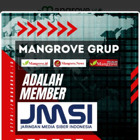
Home
Pemerintahan
Ekonomi & Bisnis
Info Tanah Papua
Support by
POLITIK
· 13 Agu 2024
19:29
WIB
·
kurang dari 1 menit
Daniel Asmorom Resmi Pengurus DPD
NasDem Teluk Bintuni