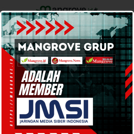
Home
Pemerintahan
Ekonomi & Bisnis
Info Tanah Papua
Support by
BERITA DAERAH
· 22 Jun 2026
11:07
WIB
·
waktu baca 1 menit
BPJS Kesehatan Cabang Jayapura
Gelar Pelatihan Service Excellence dan
Professional Communication for
Healthcare