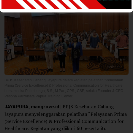
Perbesar
BPJS Kesehatan Cabang Jayapura dalam kegiatan pelatihan “Pelayanan
Prima (Service Excellence) & Professional Communication for Healthcare
bersama Ika Palimbunga, S.S., M.Par., CPS., CSE, selaku Founder & CEO
Pesona Pariwisata Papua Training Center.
JAYAPURA, mangrove.id |
BPJS Kesehatan Cabang
Jayapura menyelenggarakan pelatihan “Pelayanan Prima
(Service Excellence) & Professional Communication for
Healthcare. Kegiatan yang diikuti 60 peserta itu