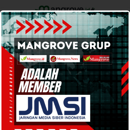
Home
Pemerintahan
Ekonomi & Bisnis
Info Tanah Papua
Support by
POLITIK
· 9 Sep 2024
13:48
WIB
·
waktu baca 1 menit
Aksi di Depan KPU PBD, Ribuan Massa
Tuntut Kedaulatan AFU sebagai OAP