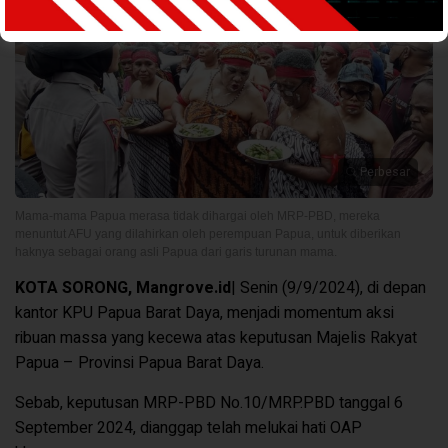
Perbesar
Mama-mama Papua merasa tidak dihargai oleh MRP-PBD, mereka
menuntut AFU yang dilahirkan oleh perempuan Papua, untuk diberikan
haknya sebagai orang asli Papua dari garis turunan mama.
KOTA SORONG, Mangrove.id
| Senin (9/9/2024), di depan
kantor KPU Papua Barat Daya, menjadi momentum aksi
ribuan massa yang kecewa atas keputusan Majelis Rakyat
Papua – Provinsi Papua Barat Daya.
Sebab, keputusan MRP-PBD No.10/MRP.PBD tanggal 6
September 2024, dianggap telah melukai hati OAP