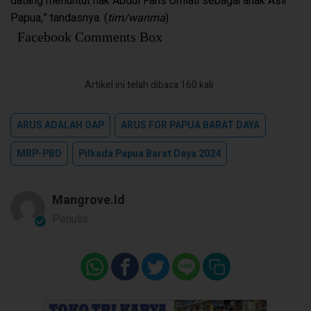
datang menuntut hak Abdul Faris Umlati sebagai anak Asli
Papua,” tandasnya. (
tim/wanma
)
Facebook Comments Box
Artikel ini telah dibaca 160 kali
ARUS ADALAH OAP
ARUS FOR PAPUA BARAT DAYA
MRP-PBD
Pilkada Papua Barat Daya 2024
Mangrove.id
Penulis