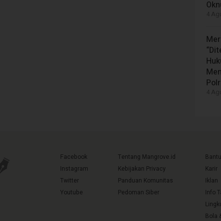
Okn
4 Agu
Mer
“Di
Huk
Men
Polr
4 Agu
Facebook
Tentang Mangrove.id
Bant
Instagram
Kebijakan Privacy
Karir
Twitter
Panduan Komunitas
Iklan
Youtube
Pedoman Siber
Info 
Lingk
Bola 