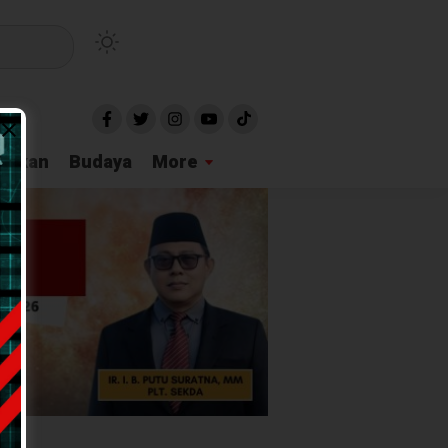
idikan
Budaya
More