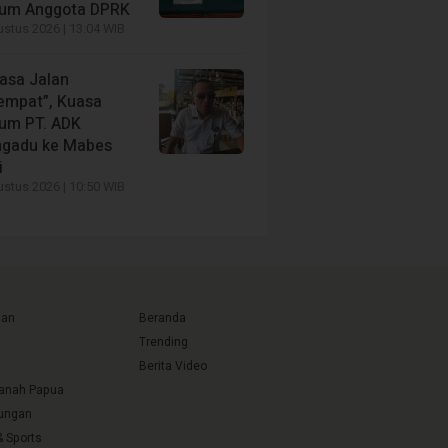
um Anggota DPRK
stus 2026 | 13:04 WIB
asa Jalan
tempat”, Kuasa
um PT. ADK
gadu ke Mabes
i
stus 2026 | 10:50 WIB
uan
Beranda
Trending
Berita Video
Tanah Papua
ungan
& Sports