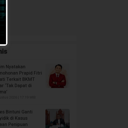
nis
im Nyatakan
mohonan Prapid Fitri
iati Terkait BKMT
r ‘Tak Dapat di
ima’
stus 2026 | 17:19 WIB
es Bintuni Ganti
idik di Kasus
aan Penipuan