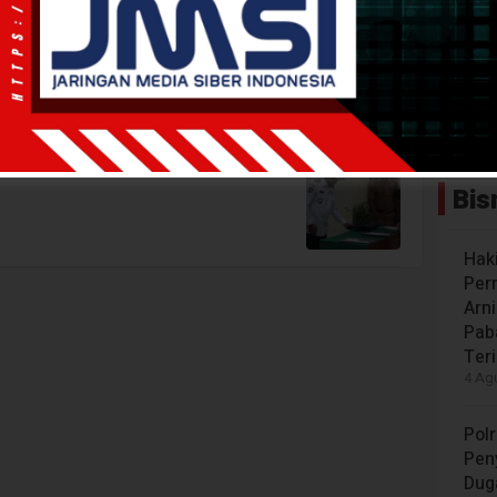
RSP Babo
SP Babo Dibangun
Bis
Hak
Per
Arn
Paba
Ter
4 Agu
Polr
Peny
Dug