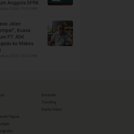
um Anggota DPRK
stus 2026 | 13:04 WIB
asa Jalan
tempat”, Kuasa
um PT. ADK
gadu ke Mabes
i
stus 2026 | 10:50 WIB
uan
Beranda
Trending
Berita Video
Tanah Papua
ungan
& Sports