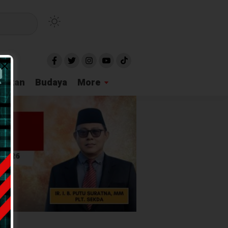
idikan
Budaya
More