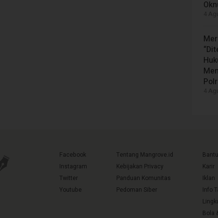
Okn
4 Agu
Mer
“Di
Huk
Men
Polr
4 Agu
Facebook
Tentang Mangrove.id
Bant
Instagram
Kebijakan Privacy
Karir
Twitter
Panduan Komunitas
Iklan
Youtube
Pedoman Siber
Info 
Lingk
Bola 