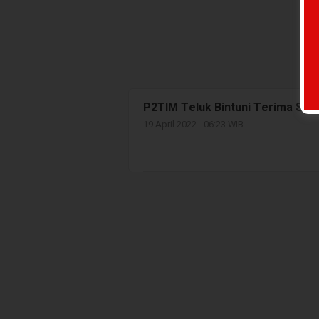
P2TIM Teluk Bintuni Terima Si
19 April 2022 - 06:23 WIB