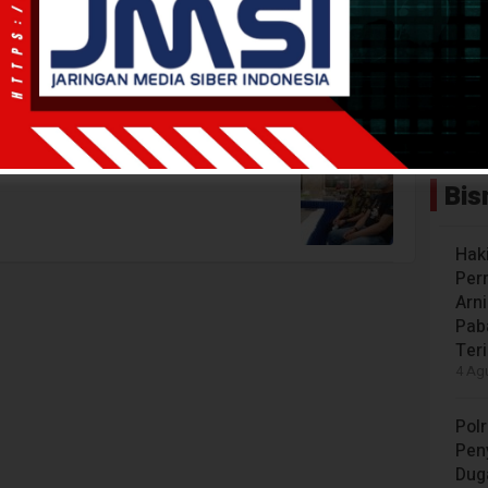
Petrotekno
swa Perempuan
Bis
Hak
Per
Arn
Paba
Ter
4 Agu
Polr
Peny
Dug