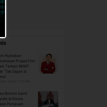
nis
im Nyatakan
mohonan Prapid Fitri
iati Terkait BKMT
r ‘Tak Dapat di
ima’
stus 2026 | 17:19 WIB
es Bintuni Ganti
idik di Kasus
aan Penipuan