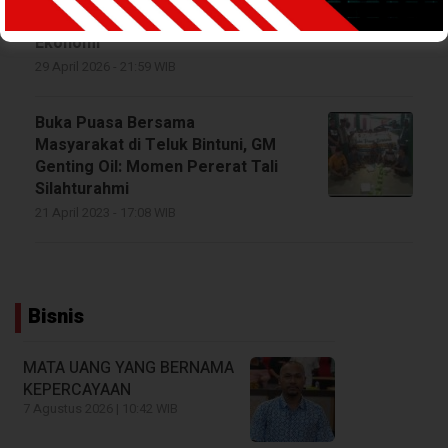
Petani Lokal Butuh Keadilan
Ekonomi
29 April 2026 - 21:59 WIB
Buka Puasa Bersama
Masyarakat di Teluk Bintuni, GM
Genting Oil: Momen Pererat Tali
Silahturahmi
21 April 2023 - 17:08 WIB
Bisnis
MATA UANG YANG BERNAMA
KEPERCAYAAN
7 Agustus 2026 | 10:42 WIB