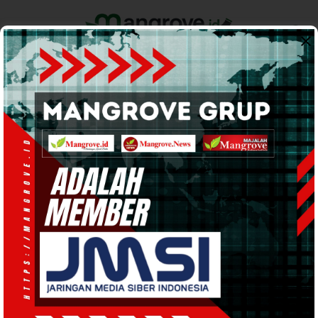
Home
Pemerintahan
Ekonomi & Bisnis
Info Tanah Papua
Support by
Perusahaan Migas
YLBH Sisar Matiti Kritik BP
Tangguh dan Genting Oil:
Jangan Hanya Eksploitasi,