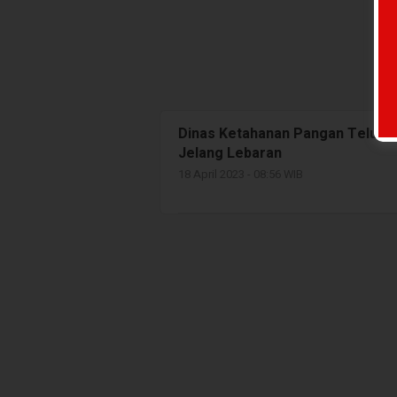
Dinas Ketahanan Pangan Teluk B
Jelang Lebaran
18 April 2023 - 08:56 WIB