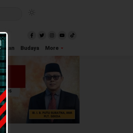
idikan
Budaya
More