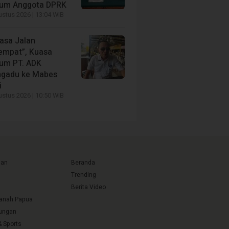
um Anggota DPRK
stus 2026 | 13:04 WIB
asa Jalan
tempat”, Kuasa
um PT. ADK
gadu ke Mabes
i
stus 2026 | 10:50 WIB
uan
Beranda
Trending
Berita Video
Tanah Papua
ungan
& Sports