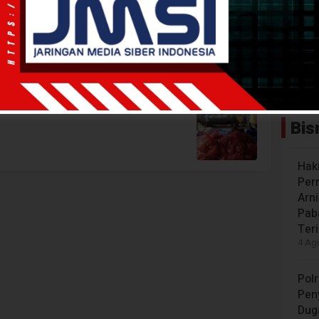
Pasar Murah
intuni Gelar Pasar Murah
Bis
Hak
Per
Arn
Paba
Ter
4 Agu
Polr
Peny
Dug