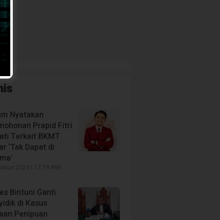
nis
im Nyatakan
mohonan Prapid Fitri
iati Terkait BKMT
r ‘Tak Dapat di
ima’
stus 2026 | 17:19 WIB
es Bintuni Ganti
idik di Kasus
aan Penipuan