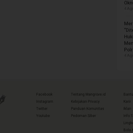
Okn
4 Agu
Mer
“Di
Huk
Men
Polr
4 Agu
Facebook
Tentang Mangrove.id
Bant
Instagram
Kebijakan Privacy
Karir
Twitter
Panduan Komunitas
Iklan
Youtube
Pedoman Siber
Info 
Lingk
Bola 