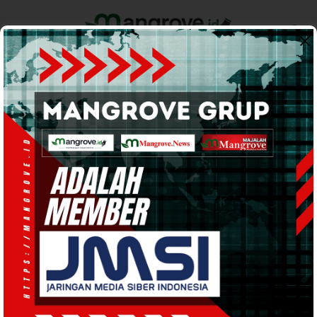
Home
Pemerintahan
Ekonomi & Bisnis
Info Tanah Papua
Support by
Mozes Koropasi
Legislator Apresiasi Langkah
Cepat Bupati Tunjuk Mozes
Koropasi