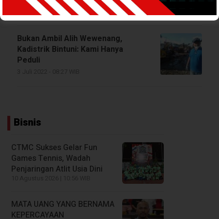
12 November 2025 - 06:58 WIB
Bukan Ambil Alih Wewenang,
Kadistrik Bintuni: Kami Hanya
Peduli
3 Juli 2022 - 08:27 WIB
Bisnis
CTMC Sukses Gelar Fun
Games Tennis, Wadah
Penjaringan Atlit Usia Dini
10 Agustus 2026 | 10:56 WIB
MATA UANG YANG BERNAMA
KEPERCAYAAN