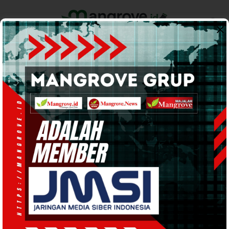
Home
Pemerintahan
Ekonomi & Bisnis
Info Tanah Papua
Support by
Keerom
Tingkatkan Gizi dan
Perekonomian Warga, Serdadu
Wira Ajarkan Ini