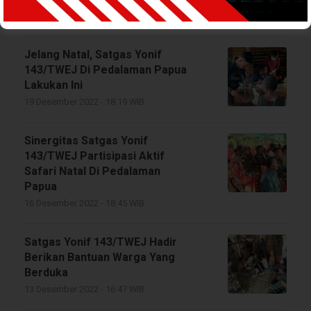
20 Desember 2022 - 15:35 WIB
Jelang Natal, Satgas Yonif
143/TWEJ Di Pedalaman Papua
Lakukan Ini
19 Desember 2022 - 18:19 WIB
Sinergitas Satgas Yonif
143/TWEJ Partisipasi Aktif
Safari Natal Di Pedalaman
Papua
16 Desember 2022 - 18:45 WIB
Satgas Yonif 143/TWEJ Hadir
Berikan Bantuan Warga Yang
Berduka
13 Desember 2022 - 16:47 WIB