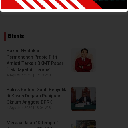
14 Maret 2023 - 18:11 WIB
Bisnis
Hakim Nyatakan
Permohonan Prapid Fitri
Arniati Terkait BKMT Pabar
‘Tak Dapat di Terima’
4 Agustus 2026 | 17:19 WIB
Polres Bintuni Ganti Penyidik
di Kasus Dugaan Penipuan
Oknum Anggota DPRK
4 Agustus 2026 | 13:04 WIB
Merasa Jalan “Ditempat”,