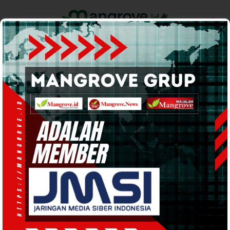
Home
Pemerintahan
Ekonomi & Bisnis
Info Tanah Papua
Support by
Intimidasi Pekerja Pers
Media Teropong News Diancam,
PWI Sorong Raya Surati
Polresta Sorong