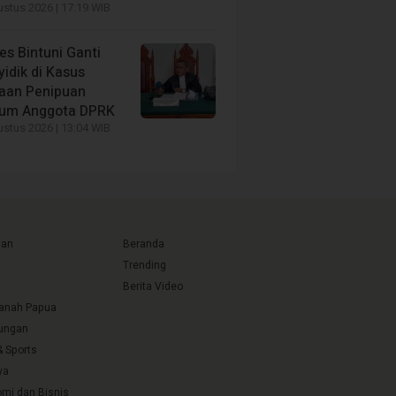
stus 2026 | 17:19 WIB
es Bintuni Ganti
idik di Kasus
aan Penipuan
um Anggota DPRK
stus 2026 | 13:04 WIB
uan
Beranda
Trending
Berita Video
Tanah Papua
ungan
& Sports
ya
mi dan Bisnis