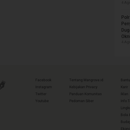
4 Agu
Polr
Peny
Dug
Okn
4 Agu
Facebook
Tentang Mangrove.id
Bant
Instagram
Kebijakan Privacy
Karir
Twitter
Panduan Komunitas
Iklan
Youtube
Pedoman Siber
Info 
Lingk
Bola 
Buda
Ekono