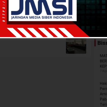
IBI
n Midwifery Update,Terus Pacu
Bis
MAT
BE
KEP
7 Agu
Hak
Per
Arn
Paba
Ter