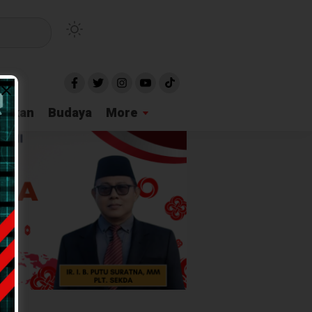
idikan
Budaya
More