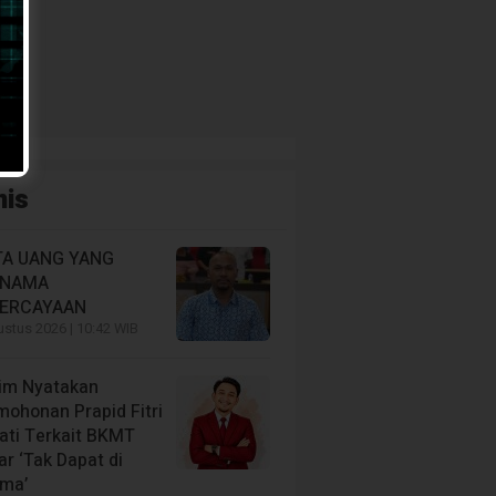
nis
A UANG YANG
RNAMA
ERCAYAAN
stus 2026 | 10:42 WIB
im Nyatakan
mohonan Prapid Fitri
iati Terkait BKMT
r ‘Tak Dapat di
ima’