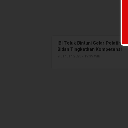
IBI Teluk Bintuni Gelar Pelatiha
Bidan Tingkatkan Kompetensi
9 Januari 2023 - 19:39 WIB