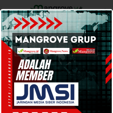
Home
Pemerintahan
Ekonomi & Bisnis
Info Tanah Papua
Support by
Forkopimda
Bupati Petrus Kasihiw Gelar
Rakor Perdana, Tentang Kunker
Wapres RI di Teluk Bintuni