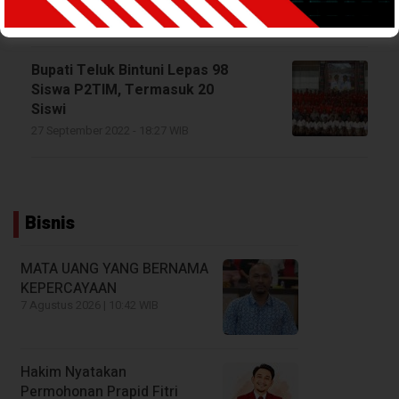
16 Juni 2023 - 19:28 WIB
Bupati Teluk Bintuni Lepas 98
Siswa P2TIM, Termasuk 20
Siswi
27 September 2022 - 18:27 WIB
Bisnis
MATA UANG YANG BERNAMA
KEPERCAYAAN
7 Agustus 2026 | 10:42 WIB
Hakim Nyatakan
Permohonan Prapid Fitri