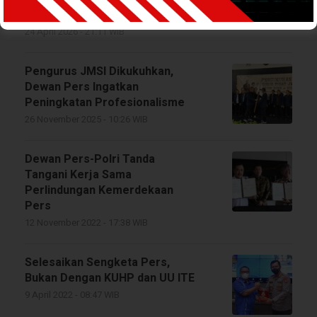
Intelektual
24 April 2026 - 21:11 WIB
Pengurus JMSI Dikukuhkan,
Dewan Pers Ingatkan
Peningkatan Profesionalisme
26 November 2025 - 10:26 WIB
Dewan Pers-Polri Tanda
Tangani Kerja Sama
Perlindungan Kemerdekaan
Pers
12 November 2022 - 17:38 WIB
Selesaikan Sengketa Pers,
Bukan Dengan KUHP dan UU ITE
9 April 2022 - 08:47 WIB