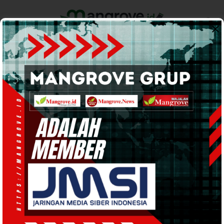
Home
Pemerintahan
Ekonomi & Bisnis
Info Tanah Papua
Support by
Dewan Pers
Dewan Pers dan Kemenkum
Perkuat Sinergi: Karya
Jurnalistik Adalah Karya