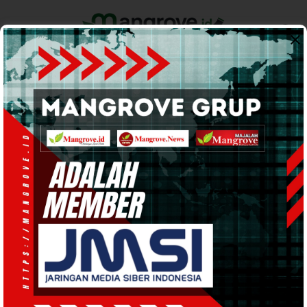
Home
Pemerintahan
Ekonomi & Bisnis
Info Tanah Papua
Support by
Bhayangkari
Polres Teluk Bintuni Bagikan
Hasil Kebun ke Masyarakat