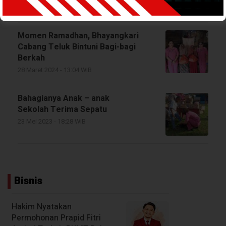
15 April 2024 - 12:49 WIB
Momen Ramadhan, Bhayangkari
Cabang Teluk Bintuni Bagi-bagi
Berkah
28 Maret 2024 - 13:04 WIB
Bahagianya Anak – anak
Sekolah Terima Sepatu
23 Mei 2023 - 18:28 WIB
Bisnis
Hakim Nyatakan
Permohonan Prapid Fitri