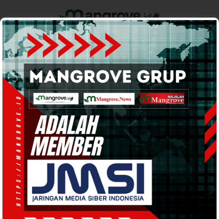
Home
Pemerintahan
Ekonomi & Bisnis
Info Tanah Papua
Support by
Badan Nasional
Narkotika