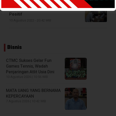
BNN Gelar Tes Urin di Polres
Teluk Bintuni, 13 Anggota
Positif
10 Agustus 2022 - 20:42 WIB
Bisnis
CTMC Sukses Gelar Fun
Games Tennis, Wadah
Penjaringan Atlit Usia Dini
10 Agustus 2026 | 10:56 WIB
MATA UANG YANG BERNAMA
KEPERCAYAAN
7 Agustus 2026 | 10:42 WIB